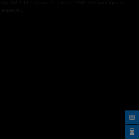
ntero AMG. El sistema de escape AMG Performance te
 especial.