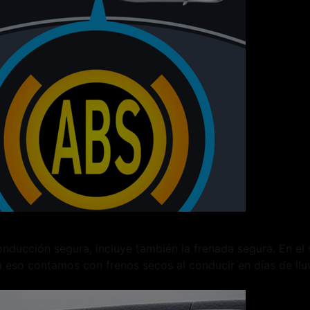
onducción segura, incluye también la frenada segura. En el 
ra eso contamos con frenos secos al conducir en días de l