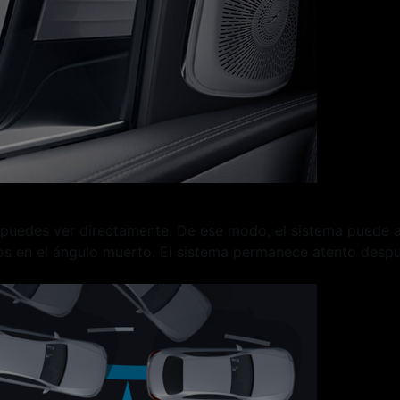
puedes ver directamente. De ese modo, el sistema puede ad
ados en el ángulo muerto. El sistema permanece atento despué