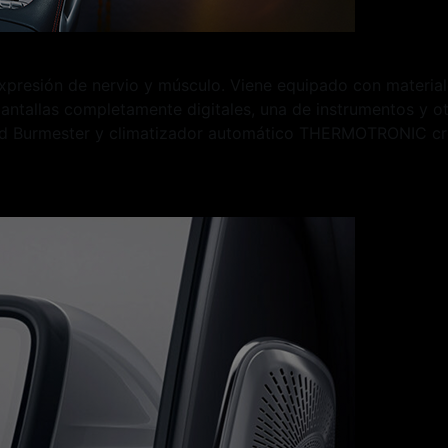
resión de nervio y músculo. Viene equipado con materiale
ntallas completamente digitales, una de instrumentos y o
und Burmester y climatizador automático THERMOTRONIC cre