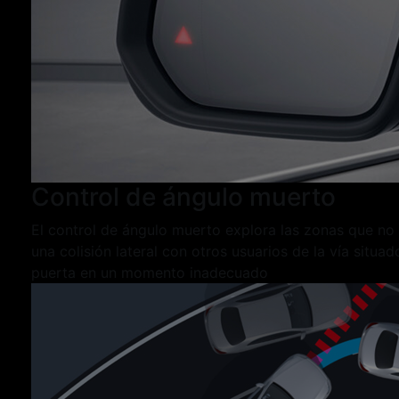
Control de ángulo muerto
El control de ángulo muerto explora las zonas que no 
una colisión lateral con otros usuarios de la vía situ
puerta en un momento inadecuado