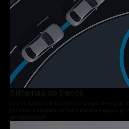
Sistemas de frenos
La primera fase del concepto de seguridad integral, c
contribuir a decelerar de forma efectiva y segura, pa
de tracción ASR.