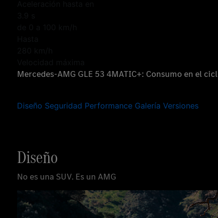
Aceleración hasta en
3.9 s
de 0 a 100 km/h
Hasta
280 km/h
Velocidad máxima
Mercedes-AMG GLE 53 4MATIC+: Consumo en el ciclo m
Diseño
Seguridad
Performance
Galería
Versiones
Diseño
No es una SUV. Es un AMG