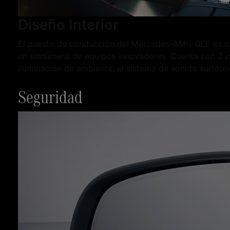
Diseño Interior
El puesto de conducción del Mercedes-AMG GLE es exp
un sinnúmero de equipos innovadores. Cuenta con 2 pa
iluminación de ambiente, el sistema de sonido surro
Seguridad