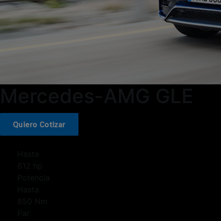
Mercedes-AMG GLE
Quiero Cotizar
Hasta
612 hp
Potencia
Hasta
850 Nm
Par