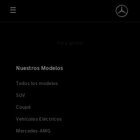
Postventa - Mercedes-Benz
Saltar al contenido principal
☰
Para arriba
Nuestros Modelos
Todos los modelos
SUV
Coupé
Vehículos Eléctricos
Mercedes-AMG