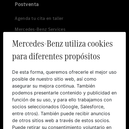
Postventa
Agenda tu cita en taller
Mercedes-Benz Services
Mercedes-Benz utiliza cookies
Garantía
Boutique
para diferentes propósitos
Premium Services
De esta forma, queremos ofrecerle el mejor uso
Canal de denuncias
Mundo Mercedes
posible de nuestro sitio web, así como
asegurar su mejora continua. También
Historia
podemos presentarle contenido y publicidad en
función de su uso, y para ello trabajamos con
She´s Mercedes
socios seleccionados (Google, Salesforce,
entre otros). También puede recibir anuncios
Electromovilidad
de otros sitios web a través de estos socios.
Sostenibilidad
Puede retirar su consentimiento voluntario en