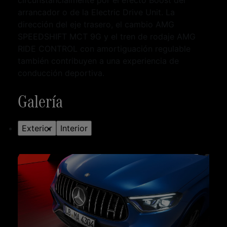
circunstancialmente por el efecto Boost del
arrancador o de la Electric Drive Unit. La
dirección del eje trasero, el cambio AMG
SPEEDSHIFT MCT 9G y el tren de rodaje AMG
RIDE CONTROL con amortiguación regulable
también contribuyen a una experiencia de
conducción deportiva.
Galería
Exterior
Interior