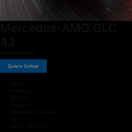
Mercedes-AMG GLC
43
Pedido especial
Quiero Cotizar
421 hp
Potencia
500 Nm
Torque
Aceleración de hasta
4.8 s
de 0 a 100 km/h