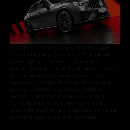
En ambas versiones, la nueva Mercedes-AMG
GLC combina su presencia de SUV seguro de sí
mismo, apto para el uso diario, con unas
potentes prestaciones. El diseño exterior acentúa
el carácter dinámico con numerosos detalles
específicos del AMG. Entre ellos se cuentan la
parrilla del radiador específica de AMG, el
escudo de armas AMG en el capó y la parte
frontal de AMG, así como los revestimientos
anchos del pasarruedas y el larguero, sin olvidar
el faldón trasero con diseño de difusor.