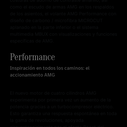
costuras de adorno de contraste amarillo, así
como el escudo de armas AMG en los respaldos
de los asientos, el volante AMG Performance con
diseño de carbono / microfibra MICROCUT
aplanado en la parte inferior o el sistema
multimedia MBUX con visualizaciones y funciones
específicas de AMG.
Performance
Inspiración en todos los caminos: el
accionamiento AMG
El nuevo motor de cuatro cilindros AMG
experimenta por primera vez un aumento de la
potencia gracias a un turbocompresor eléctrico.
Esto garantiza una respuesta espontánea en toda
la gama de revoluciones, apoyada