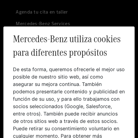
Agenda tu cita en taller
Mercedes-Benz Services
Mercedes-Benz utiliza cookies
Garantía
Boutique
para diferentes propósitos
Premium Services
De esta forma, queremos ofrecerle el mejor uso
Canal de denuncias
Mundo Mercedes
posible de nuestro sitio web, así como
asegurar su mejora continua. También
Historia
podemos presentarle contenido y publicidad en
función de su uso, y para ello trabajamos con
She´s Mercedes
socios seleccionados (Google, Salesforce,
entre otros). También puede recibir anuncios
Electromovilidad
de otros sitios web a través de estos socios.
Sostenibilidad
Puede retirar su consentimiento voluntario en
cualquier momento. Para obtener más
Red de Carga