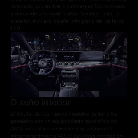
renovado con splitter frontal específico cromado
y tomas de aire modificadas. También llama la
atención el nuevo diseño más plano de los faros
LED.
Diseño interior
El interior de los nuevos modelos recibe a los
pasajeros con un equipamiento específico de
AMG, exquisitos materiales y un sistema de
infoentretenimiento MBUX de última generación.