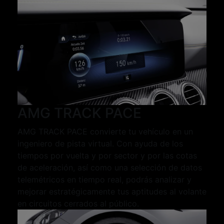
AMG TRACK PACE
AMG TRACK PACE convierte tu vehículo en un
ingeniero de pista virtual. Con ayuda de los
tiempos por vuelta y por sector y por las cotas
de aceleración, así como una selección de datos
telemétricos en tiempo real, podrás analizar y
mejorar estratégicamente tus aptitudes al volante
en circuitos cerrados al público.