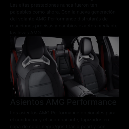
Las altas prestaciones nunca fueron tan
palpables como ahora. Con la nueva generación
del volante AMG Performance disfrutarás de
reacciones precisas y cambios exactos mediante
las levas AMG.
Asientos AMG Performance
Los asientos AMG Performance opcionales para
el conductor y el acompañante, tapizados en
napa de color negro/gris titanio pearl y con