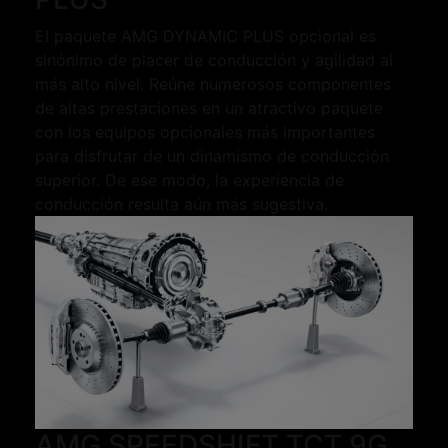
El paquete AMG DYNAMIC PLUS opcional es
sinónimo de placer de conducción y agilidad al
más alto nivel. Reúne numerosos componentes
de altas prestaciones en un atractivo paquete
con los equipos opcionales más importantes
para disfrutar de un dinamismo de conducción
superior. De ese modo, la experiencia de
conducción resulta aún más sugestiva.
AMG SPEEDSHIFT TCT 9G