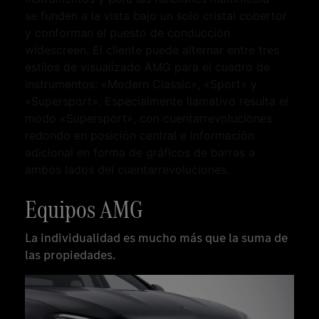
se funden a la vista bajo un solo cristal cobertor
y conforman el puesto de conducción
widescreen. El cliente puede alternar entre tres
estilos de visualizado AMG para el cuadro de
instrumentos: «Modern Classic», «Sport» y
«Supersport». Especialmente llamativo resulta el
modo «Supersport», con cuentarrevoluciones
redondo en posición central e información
adicional en forma de gráficos de barras a
ambos lados del cuentarrevoluciones.
Equipos AMG
La individualidad es mucho más que la suma de
las propiedades.