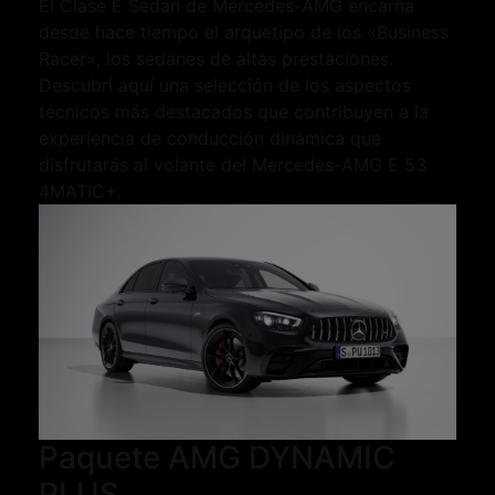
El Clase E Sedán de Mercedes-AMG encarna
desde hace tiempo el arquetipo de los «Business
Racer», los sedanes de altas prestaciones.
Descubrí aquí una selección de los aspectos
técnicos más destacados que contribuyen a la
experiencia de conducción dinámica que
disfrutarás al volante del Mercedes-AMG E 53
4MATIC+.
Paquete AMG DYNAMIC
PLUS