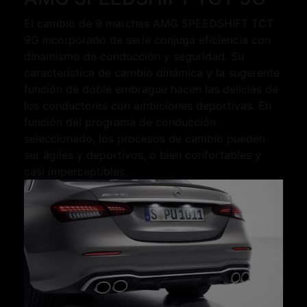
El cambio de 9 marchas AMG SPEEDSHIFT TCT
9G incorporado de serie conjuga eficiencia con
dinamismo de conducción y seguridad. Su
característica de cambio dinámica y la sugerente
función de doble embrague hacen las delicias de
los conductores con ambiciones deportivas. En
función del programa de conducción
seleccionado, los procesos de cambio pueden
ser ágiles y deportivos, o bien confortables y
casi imperceptibles.