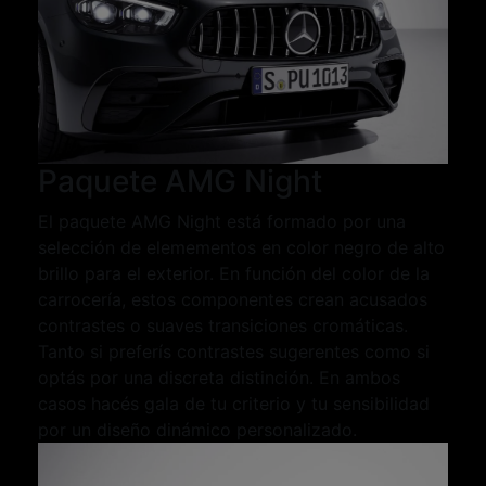
Paquete AMG Night
El paquete AMG Night está formado por una
selección de elemementos en color negro de alto
brillo para el exterior. En función del color de la
carrocería, estos componentes crean acusados
contrastes o suaves transiciones cromáticas.
Tanto si preferís contrastes sugerentes como si
optás por una discreta distinción. En ambos
casos hacés gala de tu criterio y tu sensibilidad
por un diseño dinámico personalizado.