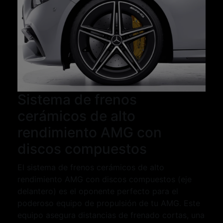
Sistema de frenos
cerámicos de alto
rendimiento AMG con
discos compuestos
El sistema de frenos cerámicos de alto
rendimiento AMG con discos compuestos (eje
delantero) es el oponente perfecto para el
poderoso equipo de propulsión de tu AMG. Este
equipo asegura distancias de frenado cortas, una