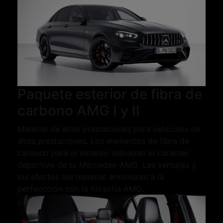
Paquete esterior de fibra de
carbono AMG I y II
Material de altas prestaciones para vehículos de
altas prestaciones. Los elementos de fibra de
carbono para el exterior subrayan el carácter
deportivo de tu Mercedes-AMG. Las ventajas y
los efectos del material armonizan a la
perfeccción con la filosofía AMG.