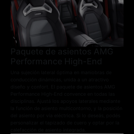
Paquete de asientos AMG
Performance High-End
Una sujeción lateral óptima en maniobras de
conducción dinámicas, unida a un atractivo
diseño y confort. El paquete de asientos AMG
Performance High-End convence en todas las
disciplinas. Ajustá los apoyos laterales mediante
la función de asiento multicontorno, y la posición
del asiento por vía eléctrica. Si lo deseás, podés
personalizar el tapizado de cuero y optar por la
calefacción de asiento integrada.