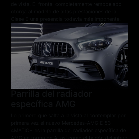
de vista. El frontal completamente remodelado
otorga al modelo de altas prestaciones de la
Clase E una presencia todavía más imponente.
Parrilla del radiador
específica AMG
Lo primero que salta a la vista al contemplar por
primera vez el nuevo Mercedes-AMG E 53
4MATIC+ es la parrilla del radiador específica de
AMG en forma de A, así como el faldón delantero