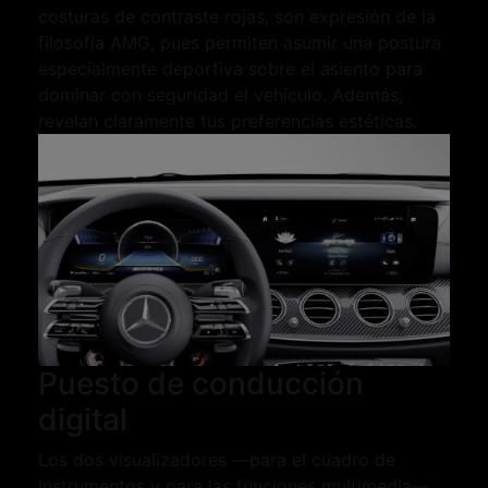
costuras de contraste rojas, son expresión de la
filosofía AMG, pues permiten asumir una postura
especialmente deportiva sobre el asiento para
dominar con seguridad el vehículo. Además,
revelan claramente tus preferencias estéticas.
Puesto de conducción
digital
Los dos visualizadores —para el cuadro de
instrumentos y para las funciones multimedia—