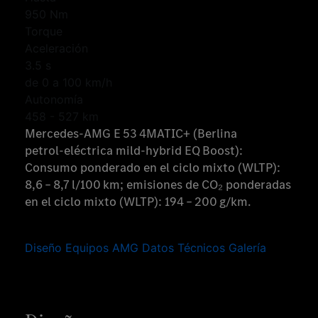
950 Nm
Torque
Aceleración
3.5 s
de 0 a 100 km/h
Autonomía
458 - 527 km
Mercedes‑AMG E 53 4MATIC+ (Berlina
petrol‑eléctrica mild‑hybrid EQ Boost):
Consumo ponderado en el ciclo mixto (WLTP):
8,6 – 8,7 l/100 km; emisiones de CO₂ ponderadas
en el ciclo mixto (WLTP): 194 – 200 g/km.
Diseño
Equipos AMG
Datos Técnicos
Galería