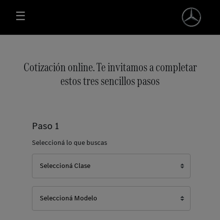
Cotizador-other - Mercedes
Saltar al contenido principal
☰
Cotización online. Te invitamos a completar
estos tres sencillos pasos
Paso 1
Seleccioná lo que buscas