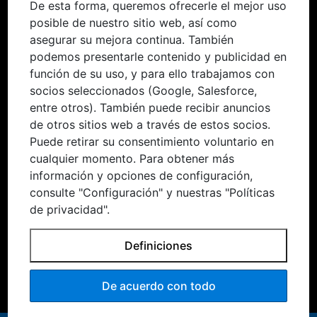
De esta forma, queremos ofrecerle el mejor uso
Canal de denuncias
Mundo Mercedes
posible de nuestro sitio web, así como
asegurar su mejora continua. También
Historia
podemos presentarle contenido y publicidad en
función de su uso, y para ello trabajamos con
She´s Mercedes
socios seleccionados (Google, Salesforce,
entre otros). También puede recibir anuncios
Electromovilidad
de otros sitios web a través de estos socios.
Sostenibilidad
Puede retirar su consentimiento voluntario en
cualquier momento. Para obtener más
Red de Carga
información y opciones de configuración,
consulte "Configuración" y nuestras "Políticas
de privacidad".
Definiciones
Términos y condiciones
Políticas y privacidad
Cookies
© 2025. Mercedes-Benz AG.
De acuerdo con todo